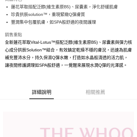
6 期 0 利率 每期
NT$275
21家銀行
合作金庫商業銀行
第一商業銀行
蓮花萃取搭配泛醇(維生素原B5)、尿囊素，淨化舒緩肌膚
華南商業銀行
彰化商業銀行
12 期 0 利率 每期
NT$137
21家銀行
合作金庫商業銀行
第一商業銀行
珍貴拱辰solution™，重現緊緻Q彈膚質
上海商業儲蓄銀行
台北富邦商業銀行
華南商業銀行
彰化商業銀行
24 期 0 利率 每期
NT$68
20家銀行
合作金庫商業銀行
第一商業銀行
國泰世華商業銀行
兆豐國際商業銀行
豐潤集中包覆肌膚，如SPA般舒適的夜間護理
上海商業儲蓄銀行
台北富邦商業銀行
華南商業銀行
彰化商業銀行
臺灣中小企業銀行
台中商業銀行
合作金庫商業銀行
第一商業銀行
LINE Pay
國泰世華商業銀行
兆豐國際商業銀行
上海商業儲蓄銀行
台北富邦商業銀行
銷售重點
匯豐（台灣）商業銀行
華泰商業銀行
華南商業銀行
彰化商業銀行
臺灣中小企業銀行
台中商業銀行
國泰世華商業銀行
兆豐國際商業銀行
聯邦商業銀行
遠東國際商業銀行
Apple Pay
上海商業儲蓄銀行
台北富邦商業銀行
全新蓮花萃取Vital-Lotus™搭配泛醇(維生素原B5)、尿囊素與彈力核
匯豐（台灣）商業銀行
華泰商業銀行
臺灣中小企業銀行
台中商業銀行
元大商業銀行
永豐商業銀行
兆豐國際商業銀行
臺灣中小企業銀行
心成分拱辰Solution™結合，有效鎮定乾燥不穩的膚況，迅速為肌膚
聯邦商業銀行
遠東國際商業銀行
匯豐（台灣）商業銀行
華泰商業銀行
街口支付
玉山商業銀行
星展（台灣）商業銀行
台中商業銀行
匯豐（台灣）商業銀行
元大商業銀行
永豐商業銀行
補充豐沛水分，持久保濕Q彈水嫩，打造如水晶般清透的活力肌，
聯邦商業銀行
遠東國際商業銀行
台新國際商業銀行
中國信託商業銀行
華泰商業銀行
聯邦商業銀行
玉山商業銀行
星展（台灣）商業銀行
悠遊付
讓夜間修護調理如SPA般舒適，一覺醒來展現水潤Q彈的光澤感。
元大商業銀行
永豐商業銀行
台灣樂天信用卡公司
遠東國際商業銀行
元大商業銀行
台新國際商業銀行
中國信託商業銀行
玉山商業銀行
星展（台灣）商業銀行
永豐商業銀行
玉山商業銀行
台灣樂天信用卡公司
Google Pay
台新國際商業銀行
中國信託商業銀行
星展（台灣）商業銀行
台新國際商業銀行
台灣樂天信用卡公司
中國信託商業銀行
台灣樂天信用卡公司
大哥付你分期
詳細說明
相關推薦
相關說明
【大哥付你分期使用說明】
AFTEE先享後付
1.本服務由台灣大哥大提供，台灣大哥大用戶可立即使用無須另外申請。
2.付款方式選擇「大哥付你分期」，訂單成立後會自動跳轉到大哥付的交易
相關說明
流程，驗證手機門號後，選擇欲分期的期數、繳款截止日，確認付款後即完
【關於「AFTEE先享後付」】
成交易。
ATM付款
AFTEE先享後付是「在收到商品之後才付款」的支付方式。 讓您購物簡單
3.實際核准額度、可分期數及費用金額請依後續交易確認頁面所載為準。
便利好安心！
4.訂單成立30分鐘內，如未前往確認交易或遇審核未通過，訂單將自動取