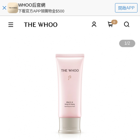
WHOO后官網
開啟APP
下載官方APP領購物金$500
0
1
/
2