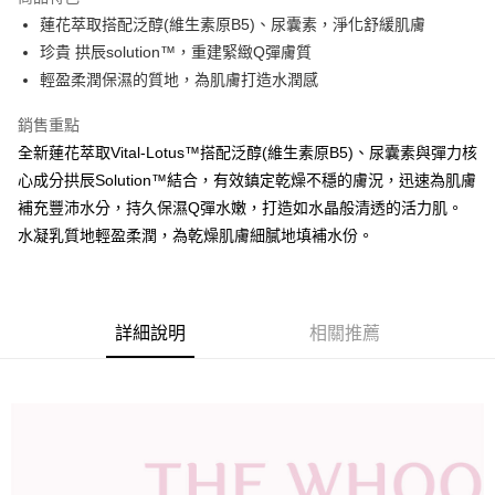
6 期 0 利率 每期
NT$353
21家銀行
合作金庫商業銀行
第一商業銀行
蓮花萃取搭配泛醇(維生素原B5)、尿囊素，淨化舒緩肌膚
華南商業銀行
彰化商業銀行
12 期 0 利率 每期
NT$176
21家銀行
合作金庫商業銀行
第一商業銀行
珍貴 拱辰solution™，重建緊緻Q彈膚質
上海商業儲蓄銀行
台北富邦商業銀行
華南商業銀行
彰化商業銀行
24 期 0 利率 每期
NT$88
20家銀行
合作金庫商業銀行
第一商業銀行
國泰世華商業銀行
兆豐國際商業銀行
輕盈柔潤保濕的質地，為肌膚打造水潤感
上海商業儲蓄銀行
台北富邦商業銀行
華南商業銀行
彰化商業銀行
臺灣中小企業銀行
台中商業銀行
合作金庫商業銀行
第一商業銀行
LINE Pay
國泰世華商業銀行
兆豐國際商業銀行
上海商業儲蓄銀行
台北富邦商業銀行
銷售重點
匯豐（台灣）商業銀行
華泰商業銀行
華南商業銀行
彰化商業銀行
臺灣中小企業銀行
台中商業銀行
國泰世華商業銀行
兆豐國際商業銀行
聯邦商業銀行
遠東國際商業銀行
Apple Pay
上海商業儲蓄銀行
台北富邦商業銀行
全新蓮花萃取Vital-Lotus™搭配泛醇(維生素原B5)、尿囊素與彈力核
匯豐（台灣）商業銀行
華泰商業銀行
臺灣中小企業銀行
台中商業銀行
元大商業銀行
永豐商業銀行
兆豐國際商業銀行
臺灣中小企業銀行
心成分拱辰Solution™結合，有效鎮定乾燥不穩的膚況，迅速為肌膚
聯邦商業銀行
遠東國際商業銀行
匯豐（台灣）商業銀行
華泰商業銀行
街口支付
玉山商業銀行
星展（台灣）商業銀行
台中商業銀行
匯豐（台灣）商業銀行
元大商業銀行
永豐商業銀行
補充豐沛水分，持久保濕Q彈水嫩，打造如水晶般清透的活力肌。
聯邦商業銀行
遠東國際商業銀行
台新國際商業銀行
中國信託商業銀行
華泰商業銀行
聯邦商業銀行
玉山商業銀行
星展（台灣）商業銀行
悠遊付
水凝乳質地輕盈柔潤，為乾燥肌膚細膩地填補水份。
元大商業銀行
永豐商業銀行
台灣樂天信用卡公司
遠東國際商業銀行
元大商業銀行
台新國際商業銀行
中國信託商業銀行
玉山商業銀行
星展（台灣）商業銀行
永豐商業銀行
玉山商業銀行
台灣樂天信用卡公司
Google Pay
台新國際商業銀行
中國信託商業銀行
星展（台灣）商業銀行
台新國際商業銀行
台灣樂天信用卡公司
中國信託商業銀行
台灣樂天信用卡公司
大哥付你分期
詳細說明
相關推薦
相關說明
【大哥付你分期使用說明】
AFTEE先享後付
1.本服務由台灣大哥大提供，台灣大哥大用戶可立即使用無須另外申請。
2.付款方式選擇「大哥付你分期」，訂單成立後會自動跳轉到大哥付的交易
相關說明
流程，驗證手機門號後，選擇欲分期的期數、繳款截止日，確認付款後即完
【關於「AFTEE先享後付」】
成交易。
ATM付款
AFTEE先享後付是「在收到商品之後才付款」的支付方式。 讓您購物簡單
3.實際核准額度、可分期數及費用金額請依後續交易確認頁面所載為準。
便利好安心！
4.訂單成立30分鐘內，如未前往確認交易或遇審核未通過，訂單將自動取