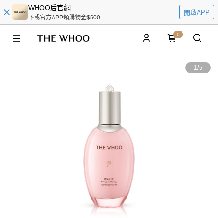
WHOO后官網
開啟APP
下載官方APP領購物金$500
0
1
/
5