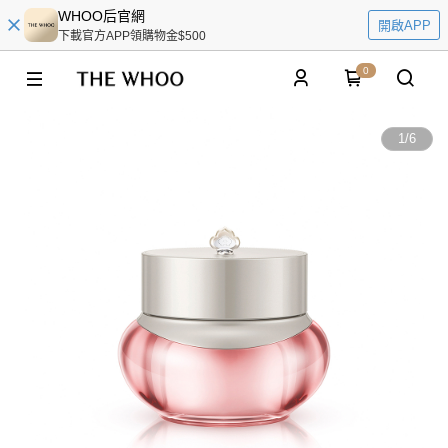
WHOO后官網
開啟APP
下載官方APP領購物金$500
0
1
/
6