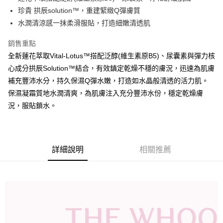
華南商業銀行
彰化商業銀行
12 期 0 利率 每期
NT$273
21家銀行
合作金庫商業銀行
第一商業銀行
珍貴 拱辰solution™，重建緊緻Q彈膚質
上海商業儲蓄銀行
台北富邦商業銀行
華南商業銀行
彰化商業銀行
24 期 0 利率 每期
NT$136
20家銀行
合作金庫商業銀行
第一商業銀行
國泰世華商業銀行
兆豐國際商業銀行
水潤清涼感一抹柔滑服貼，打造細嫩清透肌
上海商業儲蓄銀行
台北富邦商業銀行
華南商業銀行
彰化商業銀行
臺灣中小企業銀行
台中商業銀行
合作金庫商業銀行
第一商業銀行
LINE Pay
國泰世華商業銀行
兆豐國際商業銀行
上海商業儲蓄銀行
台北富邦商業銀行
銷售重點
匯豐（台灣）商業銀行
華泰商業銀行
華南商業銀行
彰化商業銀行
臺灣中小企業銀行
台中商業銀行
國泰世華商業銀行
兆豐國際商業銀行
聯邦商業銀行
遠東國際商業銀行
Apple Pay
上海商業儲蓄銀行
台北富邦商業銀行
全新蓮花萃取Vital-Lotus™搭配泛醇(維生素原B5)、尿囊素與彈力核
匯豐（台灣）商業銀行
華泰商業銀行
臺灣中小企業銀行
台中商業銀行
元大商業銀行
永豐商業銀行
兆豐國際商業銀行
臺灣中小企業銀行
心成分拱辰Solution™結合，有效鎮定乾燥不穩的膚況，迅速為肌膚
聯邦商業銀行
遠東國際商業銀行
匯豐（台灣）商業銀行
華泰商業銀行
街口支付
玉山商業銀行
星展（台灣）商業銀行
台中商業銀行
匯豐（台灣）商業銀行
元大商業銀行
永豐商業銀行
補充豐沛水分，持久保濕Q彈水嫩，打造如水晶般清透的活力肌。
聯邦商業銀行
遠東國際商業銀行
台新國際商業銀行
中國信託商業銀行
華泰商業銀行
聯邦商業銀行
玉山商業銀行
星展（台灣）商業銀行
悠遊付
保濕凝霜質地水潤清爽，為肌膚注入充分豐沛水份，穩定乾燥膚
元大商業銀行
永豐商業銀行
台灣樂天信用卡公司
遠東國際商業銀行
元大商業銀行
台新國際商業銀行
中國信託商業銀行
玉山商業銀行
星展（台灣）商業銀行
況，服貼鎖水。
永豐商業銀行
玉山商業銀行
台灣樂天信用卡公司
Google Pay
台新國際商業銀行
中國信託商業銀行
星展（台灣）商業銀行
台新國際商業銀行
台灣樂天信用卡公司
中國信託商業銀行
台灣樂天信用卡公司
大哥付你分期
相關說明
詳細說明
相關推薦
【大哥付你分期使用說明】
AFTEE先享後付
1.本服務由台灣大哥大提供，台灣大哥大用戶可立即使用無須另外申請。
2.付款方式選擇「大哥付你分期」，訂單成立後會自動跳轉到大哥付的交易
相關說明
流程，驗證手機門號後，選擇欲分期的期數、繳款截止日，確認付款後即完
【關於「AFTEE先享後付」】
成交易。
ATM付款
AFTEE先享後付是「在收到商品之後才付款」的支付方式。 讓您購物簡單
3.實際核准額度、可分期數及費用金額請依後續交易確認頁面所載為準。
便利好安心！
4.訂單成立30分鐘內，如未前往確認交易或遇審核未通過，訂單將自動取
１．簡單：不需註冊會員、不需綁卡、不需儲值。
運送方式
消。如遇「轉專審核」未通過狀況，表示未達大哥付你分期系統評分，恕無
２．便利：只要手機號碼，簡訊認證，即可結帳。