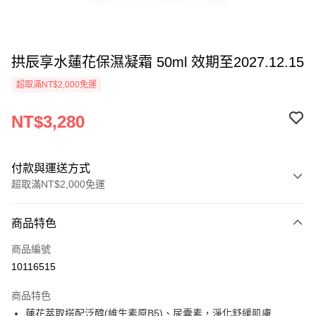
拱辰享水蓮花保濕凝霜 50ml 效期至2027.12.15
超取滿NT$2,000免運
NT$3,280
付款與運送方式
超取滿NT$2,000免運
付款方式
商品特色
信用卡一次付款
商品編號
信用卡分期付款
10116515
3 期 0 利率 每期
NT$1,093
21家銀行
商品特色
6 期 0 利率 每期
NT$546
21家銀行
合作金庫商業銀行
第一商業銀行
蓮花萃取搭配泛醇(維生素原B5)、尿囊素，淨化舒緩肌膚