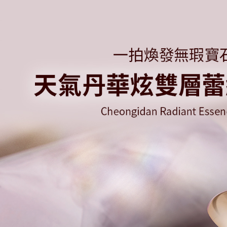
３．收到繳
NT$99999
【注意事
／ATM／
1.本服務
每筆NT$9
※ 請注意
用戶於交
絡購買商品
款買賣價
付款後7-1
先享後付
2.基於同
※ 交易是
每筆NT$8
資料（包
是否繳費成
用，由本
付客戶支
宅配
3.完整用
每筆NT$8
【注意事
１．透過由
交易，需
求債權轉
２．關於
https://aft
３．未成
「AFTE
任。
４．使用「
即時審查
結果請求
５．嚴禁
形，恩沛
動。