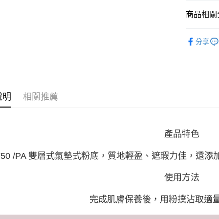
國泰世
聯邦商
Apple Pay
上海商
匯豐（
臺灣中
商品相關分
元大商
兆豐國
聯邦商
匯豐（
街口支付
玉山商
台中商
元大商
▎產品系
聯邦商
台新國
華泰商
玉山商
分享
悠遊付
元大商
台灣樂
遠東國
- 隔離防曬 
台新國
玉山商
永豐商
台灣樂
Google Pa
台新國
星展（
台灣樂
中國信
大哥付你
相關說明
說明
相關推薦
【大哥付
AFTEE先
1.本服務
2.付款方
相關說明
流程，驗
【關於「A
產品特色
ATM付款
完成交易
AFTEE
3.實際核
便利好安
4.訂單成
F50 /PA 雙層式氣墊式粉底，質地輕盈、遮瑕力佳，
１．簡單
消。如遇
２．便利
運送方式
無法說明
３．安心
使用方法
【繳款方
付款後全
1.分期款
【「AFT
醒簡訊。
完成肌膚保養後，用粉撲沾取適
每筆NT$8
１．於結帳
2.透過簡
付」結帳
帳／街口支
付款後萊爾
２．訂單