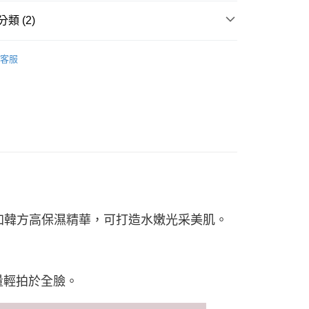
華商業銀行
兆豐國際商業銀行
業銀行
遠東國際商業銀行
業儲蓄銀行
台北富邦商業銀行
台灣）商業銀行
華泰商業銀行
小企業銀行
台中商業銀行
類 (2)
業銀行
永豐商業銀行
際商業銀行
臺灣中小企業銀行
業銀行
遠東國際商業銀行
台灣）商業銀行
華泰商業銀行
業銀行
星展（台灣）商業銀行
業銀行
匯豐（台灣）商業銀行
業銀行
永豐商業銀行
列
✧天氣丹PRO光耀重生系列
業銀行
遠東國際商業銀行
際商業銀行
中國信託商業銀行
業銀行
聯邦商業銀行
業銀行
星展（台灣）商業銀行
客服
業銀行
永豐商業銀行
天信用卡公司
際商業銀行
元大商業銀行
/ 底妝
際商業銀行
中國信託商業銀行
業銀行
星展（台灣）商業銀行
業銀行
玉山商業銀行
天信用卡公司
y
際商業銀行
中國信託商業銀行
台灣）商業銀行
台新國際商業銀行
天信用卡公司
託商業銀行
台灣樂天信用卡公司
分期
你分期使用說明】
享後付
由台灣大哥大提供，台灣大哥大用戶可立即使用無須另外申請。
式選擇「大哥付你分期」，訂單成立後會自動跳轉到大哥付的交易
證手機門號後，選擇欲分期的期數、繳款截止日，確認付款後即
FTEE先享後付」】
。
先享後付是「在收到商品之後才付款」的支付方式。 讓您購物簡單
准額度、可分期數及費用金額請依後續交易確認頁面所載為準。
心！
立30分鐘內，如未前往確認交易或遇審核未通過，訂單將自動取
還添加韓方高保濕精華，可打造水嫩光采美肌。
：不需註冊會員、不需綁卡、不需儲值。
「轉專審核」未通過狀況，表示未達大哥付你分期系統評分，恕
：只要手機號碼，簡訊認證，即可結帳。
評估內容。
：先確認商品／服務後，再付款。
式說明】
家取貨
項不併入電信帳單，「大哥付你分期」於每月結算日後寄送繳費提
EE先享後付」結帳流程】
量輕拍於全臉。
5，滿NT$2,000(含以上)免運費
方式選擇「AFTEE先享後付」後，將跳轉至「AFTEE先享後
訊連結打開帳單後，可選擇「超商條碼／台灣大直營門市／銀行轉
頁面，進行簡訊認證並確認金額後，即可完成結帳。
付／iPASS MONEY」等通路繳費。
富取貨 ❌未開放請勿選擇萊爾富取件❌ (固定運費
成立數日內，您將收到繳費通知簡訊。