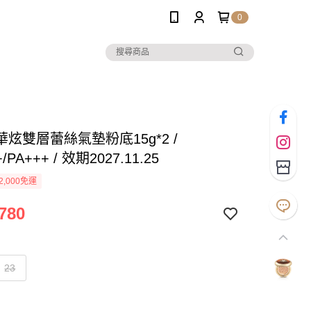
0
炫雙層蕾絲氣墊粉底15g*2 /
/PA+++ / 效期2027.11.25
2,000免運
780
23