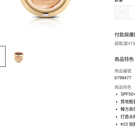
付款與運
超取滿NT$
付款方式
商品特色
信用卡一
商品編號
6798477
信用卡分
商品特色
3 期 
SPF50
6 期 
合作金
質地輕
華南商
12 期
韓方高
合作金
上海商
華南商
打造水
24 期
合作金
國泰世
上海商
#23 效
華南商
臺灣中
合作金
LINE Pay
國泰世
上海商
匯豐（
華南商
臺灣中