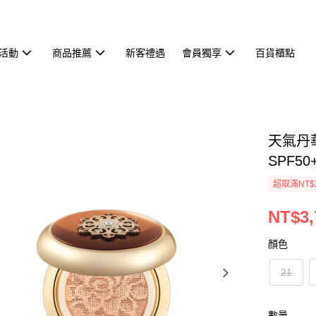
活動
商品推薦
新客禮遇
會員獨享
百貨櫃點
天氣丹華
SPF50+
超取滿NT$
NT$3,
顏色
21
數量