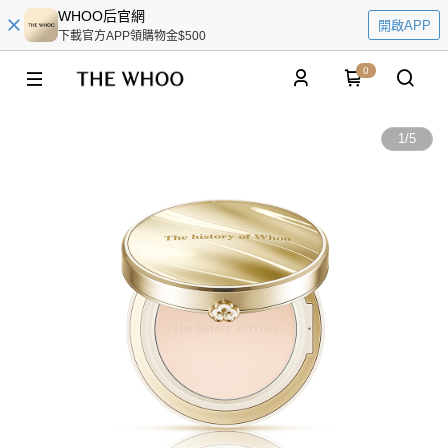
WHOO后官網
開啟APP
下載官方APP領購物金$500
0
1
/
5